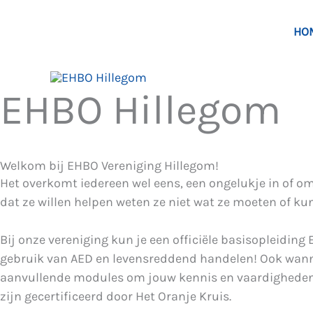
Ga
naar
HO
de
inhoud
EHBO Hillegom
Welkom bij EHBO Vereniging Hillegom!
Het overkomt iedereen wel eens, een ongelukje in of om
dat ze willen helpen weten ze niet wat ze moeten of k
Bij onze vereniging kun je een officiële basisopleidin
gebruik van AED en levensreddend handelen! Ook wanneer
aanvullende modules om jouw kennis en vaardigheden u
zijn gecertificeerd door Het Oranje Kruis.