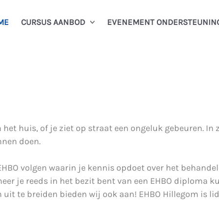
ME
CURSUS AANBOD
EVENEMENT ONDERSTEUNIN
 het huis, of je ziet op straat een ongeluk gebeuren. I
unnen doen.
g EHBO volgen waarin je kennis opdoet over het behande
 je reeds in het bezit bent van een EHBO diploma kun j
it te breiden bieden wij ook aan! EHBO Hillegom is li