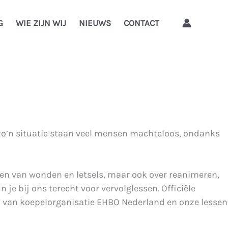
G
WIE ZIJN WIJ
NIEUWS
CONTACT
n zo’n situatie staan veel mensen machteloos, ondanks
len van wonden en letsels, maar ook over reanimeren,
e bij ons terecht voor vervolglessen. Officiële
d van koepelorganisatie EHBO Nederland en onze lessen